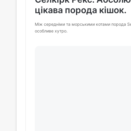
цікава порода кішок.
Між середніми та морськими котами порода Selk
особливе хутро.