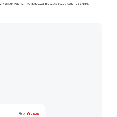
від характеристик породи до догляду, харчування,
0
7,939