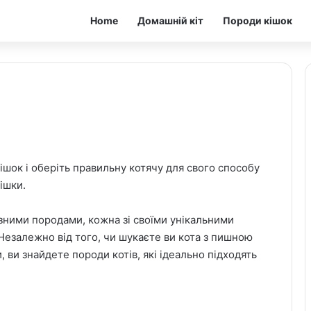
Home
Домашній кіт
Породи кішок
ішок і оберіть правильну котячу для свого способу
ішки.
ізними породами, кожна зі своїми унікальними
Незалежно від того, чи шукаєте ви кота з пишною
 ви знайдете породи котів, які ідеально підходять