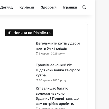
Шукати
Догляд
Курйози
Здоров'я
Іграшки
Новини на Pisicile.ro
Дегельмінти котів у дворі
проти бліх і кліщів
5 червня 2025 року
Трансільванський кіт.
Підстилки вовка та сірого
хутра.
30 травня 2025 року
Кіт залишає багато
волосся навколо
будинку? Подивіться, що
вам потрібно зробити.
12 квітня 2025 року