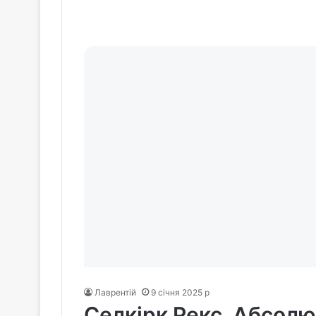
Лаврентій
9 січня 2025 р
Селкірк Рекс. Абсол