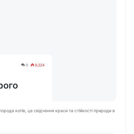
0
9,224
рого
порода котів, це свідчення краси та стійкості природи в