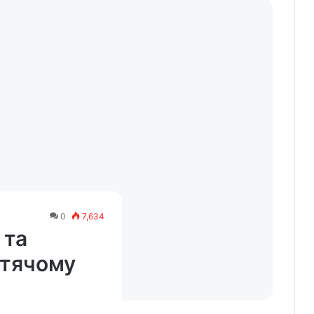
0
7,634
 та
отячому