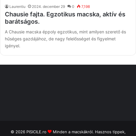
Laurentiu
2024. december 29
0
7,198
Chausie fajta. Egzotikus macska, aktív és
barátságos.
A Chausie macska éppoly egzotikus, mint amilyen szerető és
hűséges gazdájához, de nagy felelősséget és figyelmet
igényel.
© 2026
PISICILE.ro
Minden a macskákról. Hasznos tippek,