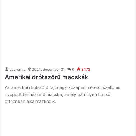
Laurentiu
2024. december 31
0
8,172
Amerikai drótszőrű macskák
Az amerikai drótszőrű fajta egy közepes méretű, szelíd és
nyugodt természetű macska, amely bármilyen típusú
otthonban alkalmazkodik.