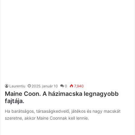
Laurentiu
2025. január 10
0
7,940
Maine Coon. A házimacska legnagyobb
fajtája.
Ha barátságos, társaságkedvelő, játékos és nagy macskát
szeretne, akkor Maine Coonnak kell lennie.