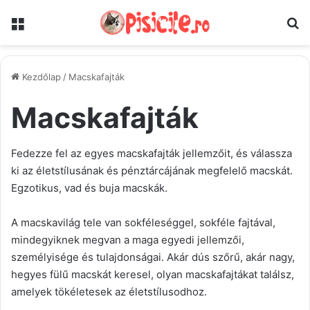
Menü
K
Kezdőlap
/
Macskafajták
Macskafajták
Fedezze fel az egyes macskafajták jellemzőit, és válassza
ki az életstílusának és pénztárcájának megfelelő macskát.
Egzotikus, vad és buja macskák.
A macskavilág tele van sokféleséggel, sokféle fajtával,
mindegyiknek megvan a maga egyedi jellemzői,
személyisége és tulajdonságai. Akár dús szőrű, akár nagy,
hegyes fülű macskát keresel, olyan macskafajtákat találsz,
amelyek tökéletesek az életstílusodhoz.