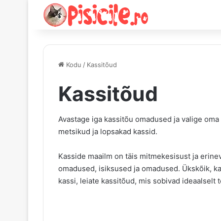
Kodu
/
Kassitõud
Kassitõud
Avastage iga kassitõu omadused ja valige oma el
metsikud ja lopsakad kassid.
Kasside maailm on täis mitmekesisust ja erine
omadused, isiksused ja omadused. Ükskõik, kas
kassi, leiate kassitõud, mis sobivad ideaalselt te