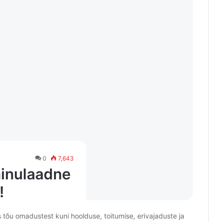
0
7,643
ainulaadne
!
 tõu omadustest kuni hoolduse, toitumise, erivajaduste ja