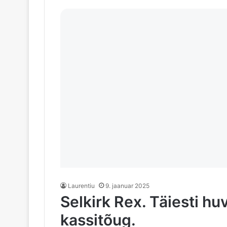
Laurentiu
9. jaanuar 2025
Selkirk Rex. Täiesti hu
kassitõug.