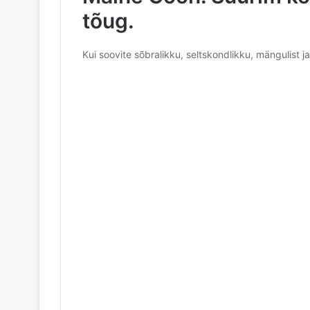
tõug.
Kui soovite sõbralikku, seltskondlikku, mängulist j