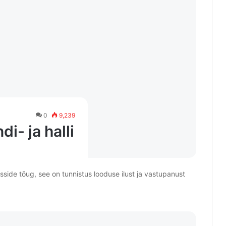
0
9,239
i- ja halli
sside tõug, see on tunnistus looduse ilust ja vastupanust