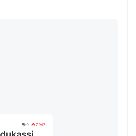
0
7,947
odukassi