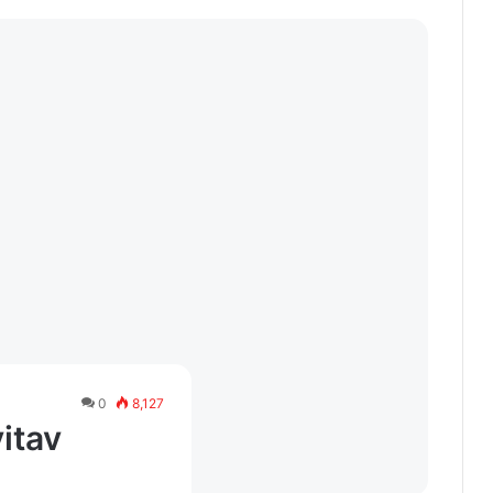
0
8,127
vitav