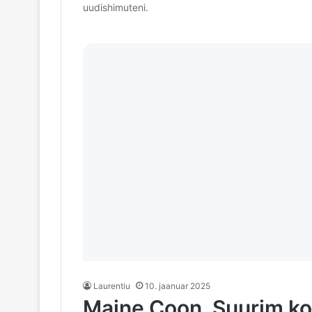
uudishimuteni.
Laurentiu
10. jaanuar 2025
Maine Coon. Suurim k