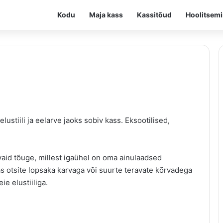
Kodu
Maja kass
Kassitõud
Hoolitsem
ustiili ja eelarve jaoks sobiv kass. Eksootilised,
vaid tõuge, millest igaühel on oma ainulaadsed
 otsite lopsaka karvaga või suurte teravate kõrvadega
ie elustiiliga.