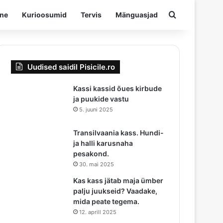
Otsima
ine
Kurioosumid
Tervis
Mänguasjad
Uudised saidil Pisicile.ro
Kassi kassid õues kirbude
ja puukide vastu
5. juuni 2025
Transilvaania kass. Hundi-
ja halli karusnaha
pesakond.
30. mai 2025
Kas kass jätab maja ümber
palju juukseid? Vaadake,
mida peate tegema.
12. aprill 2025