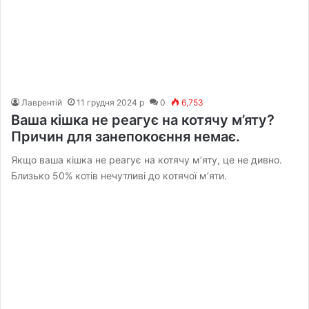
Лаврентій
11 грудня 2024 р
0
6,753
Ваша кішка не реагує на котячу м’яту?
Причин для занепокоєння немає.
Якщо ваша кішка не реагує на котячу м’яту, це не дивно.
Близько 50% котів нечутливі до котячої м’яти.