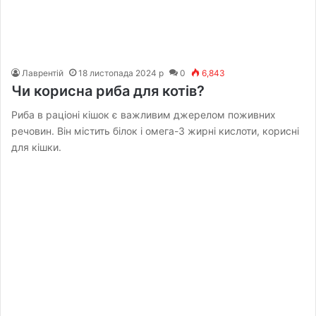
Лаврентій
18 листопада 2024 р
0
6,843
Чи корисна риба для котів?
Риба в раціоні кішок є важливим джерелом поживних
речовин. Він містить білок і омега-3 жирні кислоти, корисні
для кішки.