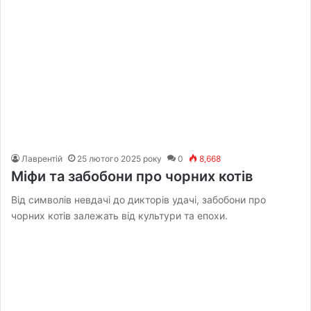
Лаврентій
25 лютого 2025 року
0
8,668
Міфи та забобони про чорних котів
Від символів невдачі до дикторів удачі, забобони про
чорних котів залежать від культури та епохи.