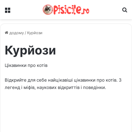
Меню
Ш
додому
/
Курйози
Курйози
Цікавинки про котів
Відкрийте для себе найцікавіші цікавинки про котів. З
легенд і міфів, наукових відкриттів і поведінки.