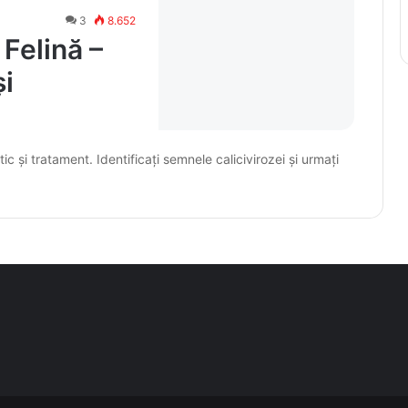
3
8.652
 Felină –
i
c și tratament. Identificați semnele calicivirozei și urmați