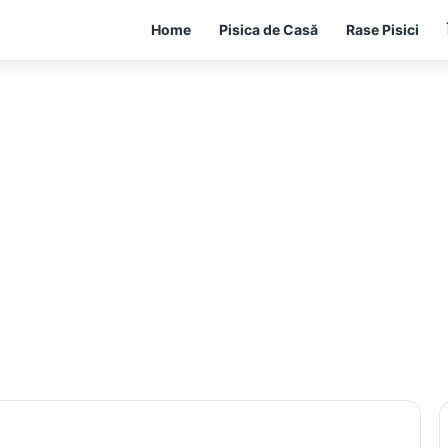
Home
Pisica de Casă
Rase Pisici