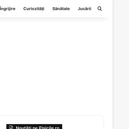
Search for
Îngrijire
Curiozități
Sănătate
Jucării
Noutăți pe Pisicile.ro