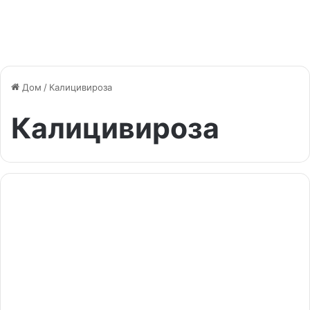
Дом
/
Калицивироза
Калицивироза