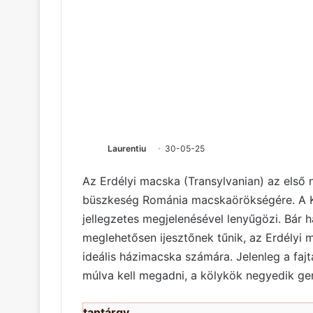
Laurentiu
30-05-25
Az Erdélyi macska (Transylvanian) az első 
büszkeség Románia macskaörökségére. A Ká
jellegzetes megjelenésével lenyűgözi. Bár h
meglehetősen ijesztőnek tűnik, az Erdélyi
ideális házimacska számára. Jelenleg a faj
múlva kell megadni, a kölykök negyedik gen
tantárgy