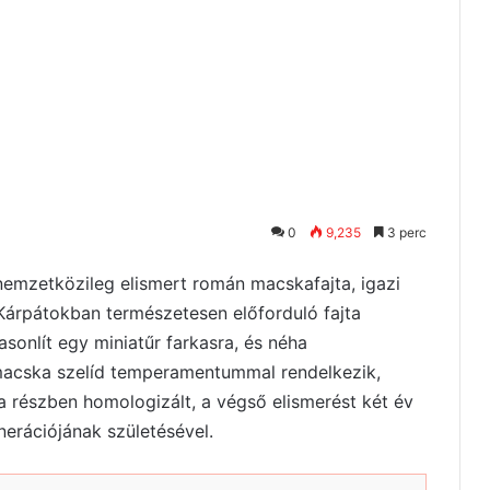
0
9,235
3 perc
nemzetközileg elismert román macskafajta, igazi
rpátokban természetesen előforduló fajta
asonlít egy miniatűr farkasra, és néha
 macska szelíd temperamentummal rendelkezik,
ta részben homologizált, a végső elismerést két év
erációjának születésével.