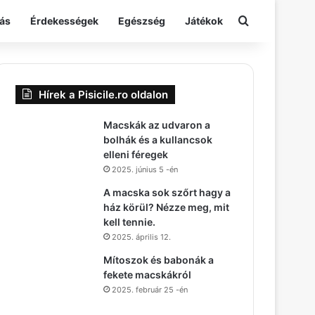
Keresés:
ás
Érdekességek
Egészség
Játékok
Hírek a Pisicile.ro oldalon
Macskák az udvaron a
bolhák és a kullancsok
elleni féregek
2025. június 5 -én
A macska sok szőrt hagy a
ház körül? Nézze meg, mit
kell tennie.
2025. április 12.
Mítoszok és babonák a
fekete macskákról
2025. február 25 -én