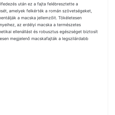
lfedezés után ez a fajta felébresztette a
ét, amelyek felkérték a román szövetségeket,
tálják a macska jellemzőit. Tökéletesen
nyeihez, az erdélyi macska a természetes
tikai ellenállást és robusztus egészséget biztosít
tesen megjelenő macskafajták a legszilárdabb