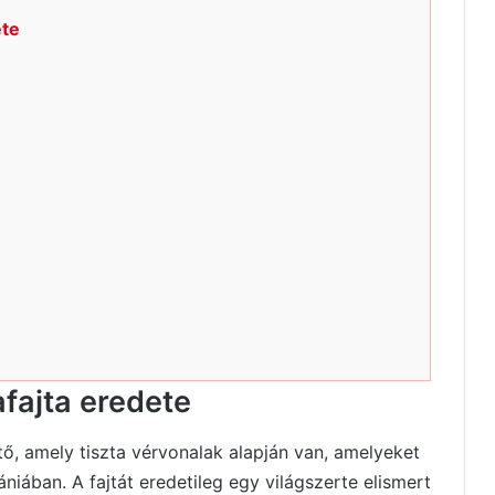
ete
fajta eredete
tő, amely tiszta vérvonalak alapján van, amelyeket
niában. A fajtát eredetileg egy világszerte elismert