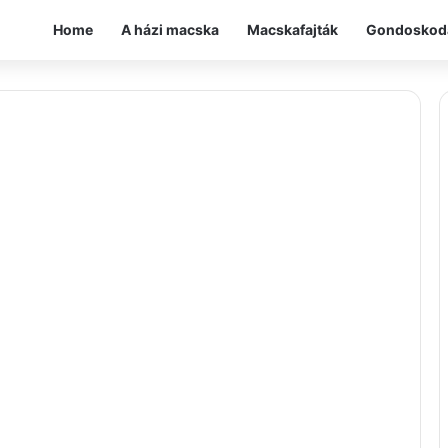
Home
A házi macska
Macskafajták
Gondoskod