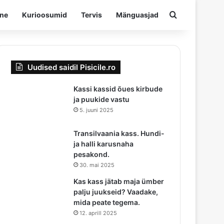
Otsima
ine
Kurioosumid
Tervis
Mänguasjad
Uudised saidil Pisicile.ro
Kassi kassid õues kirbude
ja puukide vastu
5. juuni 2025
Transilvaania kass. Hundi-
ja halli karusnaha
pesakond.
30. mai 2025
Kas kass jätab maja ümber
palju juukseid? Vaadake,
mida peate tegema.
12. aprill 2025