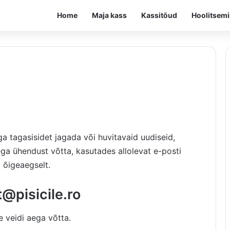
Home
Maja kass
Kassitõud
Hoolitsem
ga tagasisidet jagada või huvitavaid uudiseid,
iega ühendust võtta, kasutades allolevat e-posti
 õigeaegselt.
@pisicile.ro
e veidi aega võtta.