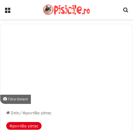
Μενού
Ψ
Γάτα Getant
Σπίτι
/
Φροντίδα γάτας
Φροντίδα γάτας