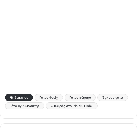
Ετικέτες
Γάτες Φετίχ
Γάτες κύησης
Έγκυος γάτα
Γάτα εγκυμοσύνης
Ο καιρός στο Pisiciu Pisici