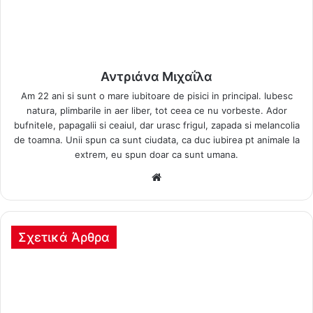
Αντριάνα Μιχαΐλα
Am 22 ani si sunt o mare iubitoare de pisici in principal. Iubesc
natura, plimbarile in aer liber, tot ceea ce nu vorbeste. Ador
bufnitele, papagalii si ceaiul, dar urasc frigul, zapada si melancolia
de toamna. Unii spun ca sunt ciudata, ca duc iubirea pt animale la
extrem, eu spun doar ca sunt umana.
Δικτυακός
τόπος
Σχετικά Άρθρα