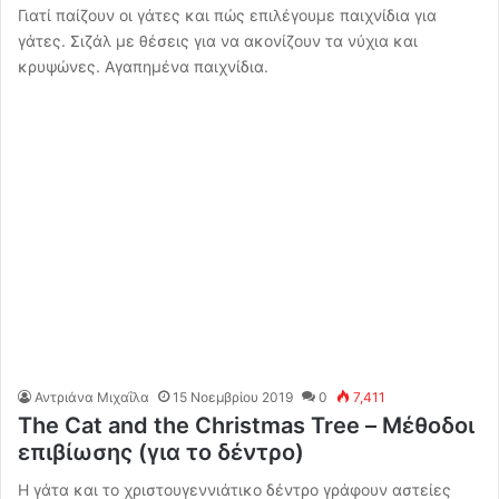
Γιατί παίζουν οι γάτες και πώς επιλέγουμε παιχνίδια για
γάτες. Σιζάλ με θέσεις για να ακονίζουν τα νύχια και
κρυψώνες. Αγαπημένα παιχνίδια.
Αντριάνα Μιχαΐλα
15 Νοεμβρίου 2019
0
7,411
The Cat and the Christmas Tree – Μέθοδοι
επιβίωσης (για το δέντρο)
Η γάτα και το χριστουγεννιάτικο δέντρο γράφουν αστείες