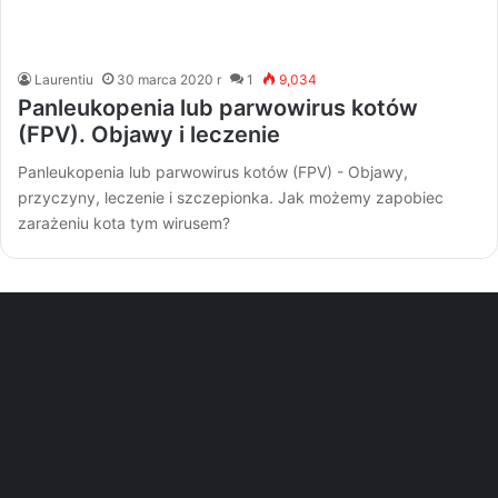
Laurentiu
30 marca 2020 r
1
9,034
Panleukopenia lub parwowirus kotów
(FPV). Objawy i leczenie
Panleukopenia lub parwowirus kotów (FPV) - Objawy,
przyczyny, leczenie i szczepionka. Jak możemy zapobiec
zarażeniu kota tym wirusem?