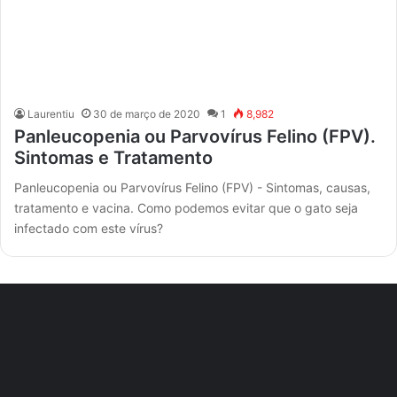
Laurentiu
30 de março de 2020
1
8,982
Panleucopenia ou Parvovírus Felino (FPV).
Sintomas e Tratamento
Panleucopenia ou Parvovírus Felino (FPV) - Sintomas, causas,
tratamento e vacina. Como podemos evitar que o gato seja
infectado com este vírus?