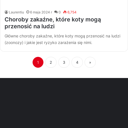
Laurentiu
6 maja 2024 r
0
6,754
Choroby zakaźne, które koty mogą
przenosić na ludzi
Główne choroby zakaźne, które koty mogą przenosić na ludzi
(zoonozy) i jakie jest ryzyko zarażenia się nimi.
1
2
3
4
»