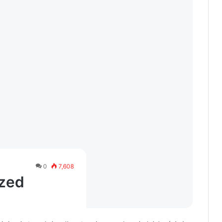
0
7,608
rzed