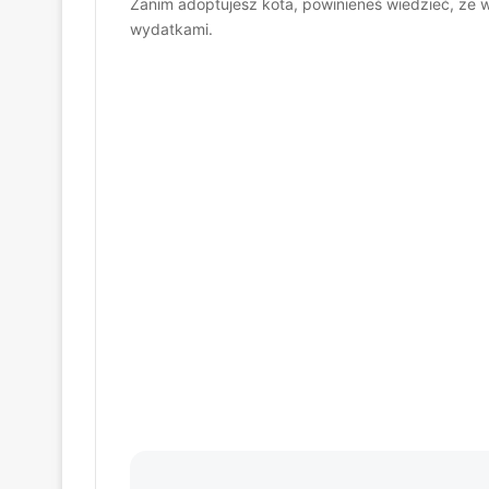
Zanim adoptujesz kota, powinieneś wiedzieć, że w
wydatkami.