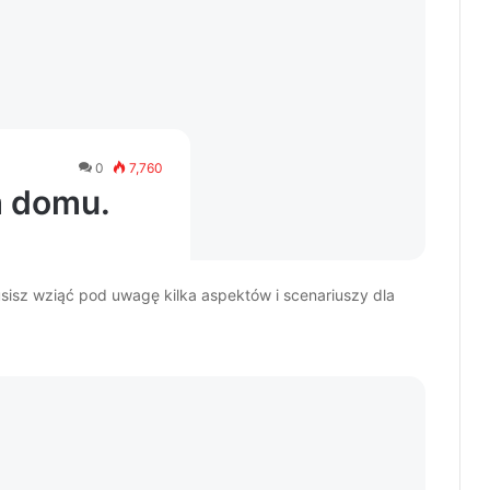
0
7,760
m domu.
isz wziąć pod uwagę kilka aspektów i scenariuszy dla