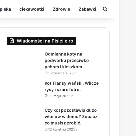
Szukaj
pieka
ciekawostki
Zdrowie
Zabawki
Wiadomości na Pisicile.ro
Odmienne koty na
podwórku przeciwko
pchom i kleszkom
5 czerwca 2025 r
Kot Transylwański. Wilcze
rysy i szare futro.
30 maja 2025 r
Czy kot pozostawia dużo
włosów w domu? Zobacz,
co musisz zrobić.
12 kwietnia 2025 r