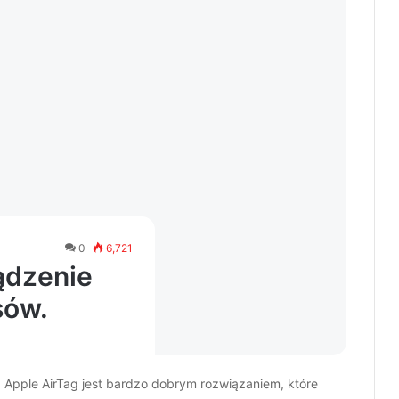
0
6,721
ądzenie
sów.
, Apple AirTag jest bardzo dobrym rozwiązaniem, które