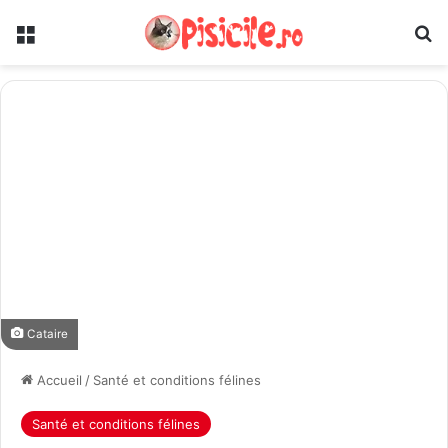
Menu
R
Cataire
Accueil
/
Santé et conditions félines
Santé et conditions félines