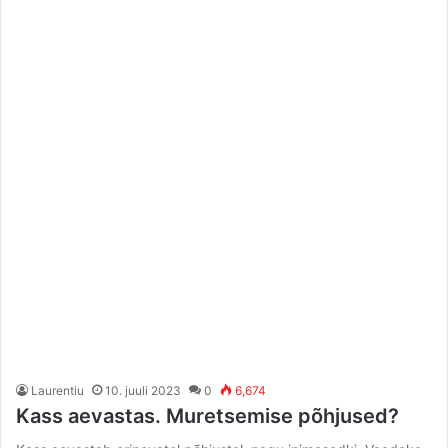
Laurentiu
10. juuli 2023
0
6,674
Kass aevastas. Muretsemise põhjused?