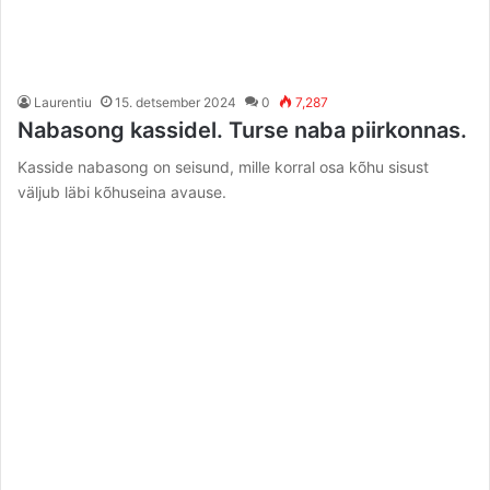
Laurentiu
15. detsember 2024
0
7,287
Nabasong kassidel. Turse naba piirkonnas.
Kasside nabasong on seisund, mille korral osa kõhu sisust
väljub läbi kõhuseina avause.