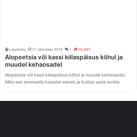
Laurentiu
17. oktoober 2019
1
10,087
Alopeetsia või kassi kiilaspäisus kõhul ja
muudel kehaosadel
Alopeetsia või kassi kiilaspäisus kõhul ja muudel kehaosadel.
Miks see anomaalia kassidel esineb ja kuidas seda ravida.