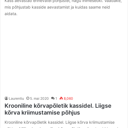
Kass aevastab erinevatel põhjustel, nagu inimesedki. Vaadake,
mis põhjustab kasside aevastamist ja kuidas saame neid
aidata.
Laurentiu
5. mai 2020
1
8,060
Krooniline kõrvapõletik kassidel. Liigse
kõrva kriimustamise põhjus
Krooniline kõrvapõletik kassidel. Liigse kõrva kriimustamise