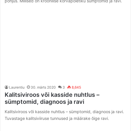
põhjus. Millised on kroonilise kõrvapõletiku sümptomid ja ravi.
Laurentiu
30. märts 2020
3
8,645
Kalitsiviroos või kasside nuhtlus –
sümptomid, diagnoos ja ravi
Kalitsiviroos või kasside nuhtlus – sümptomid, diagnoos ja ravi.
Tuvastage kalitsiviiruse tunnused ja määrake õige ravi.