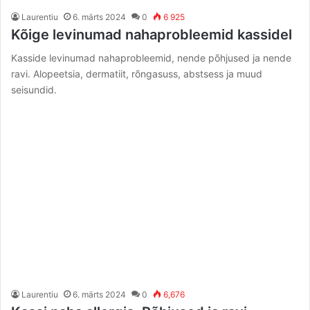
Laurentiu
6. märts 2024
0
6 925
Kõige levinumad nahaprobleemid kassidel
Kasside levinumad nahaprobleemid, nende põhjused ja nende
ravi. Alopeetsia, dermatiit, rõngasuss, abstsess ja muud
seisundid.
Laurentiu
6. märts 2024
0
6,676