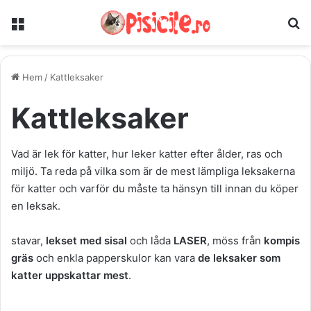
Meny
S
Hem
/
Kattleksaker
Kattleksaker
Vad är lek för katter, hur leker katter efter ålder, ras och
miljö. Ta reda på vilka som är de mest lämpliga leksakerna
för katter och varför du måste ta hänsyn till innan du köper
en leksak.
stavar,
lekset med sisal
och låda
LASER
, möss från
kompis
gräs
och enkla papperskulor kan vara
de leksaker som
katter uppskattar mest
.