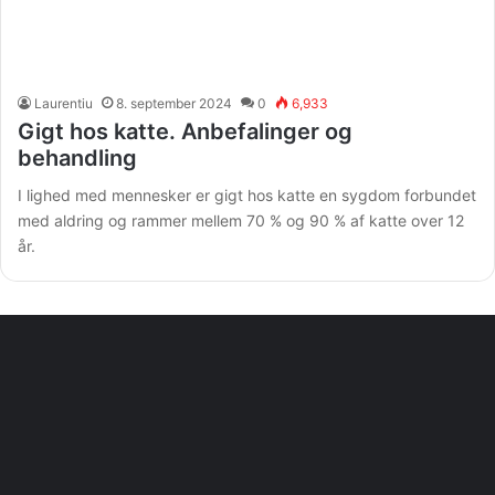
Laurentiu
8. september 2024
0
6,933
Gigt hos katte. Anbefalinger og
behandling
I lighed med mennesker er gigt hos katte en sygdom forbundet
med aldring og rammer mellem 70 % og 90 % af katte over 12
år.