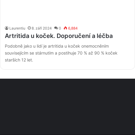
Laurentiu
8. září 2024
0
6,884
Artritida u koček. Doporučení a léčba
Podobně jako u lidí je artritida u koček onemocněním
souvisejícím se stárnutím a postihuje 70 % až 90 % koček
starších 12 let.