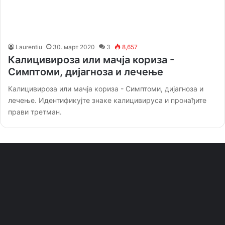
Laurentiu
30. март 2020
3
8,657
Калицивироза или мачја кориза -
Симптоми, дијагноза и лечење
Калицивироза или мачја кориза - Симптоми, дијагноза и
лечење. Идентификујте знаке калицивируса и пронађите
прави третман.