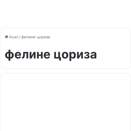
Kuжi
/
фелине цориза
фелине цориза