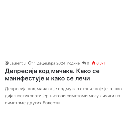
Laurentiu
11. децембра 2024. године
0
6,871
Депресија код мачака. Како се
манифестује и како се лечи
Депресија код мачака је подмукло стање које је тешко
дијагностиковати јер његови симптоми могу личити на
симптоме других болести.