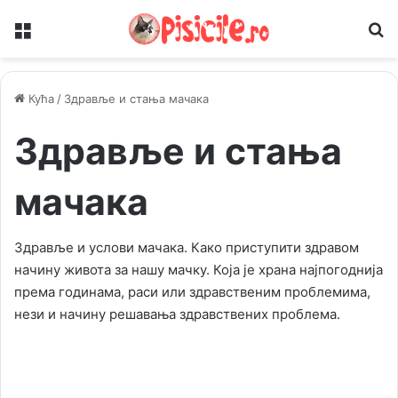
Мени
Т
Кућа
/
Здравље и стања мачака
Здравље и стања
мачака
Здравље и услови мачака. Како приступити здравом
начину живота за нашу мачку. Која је храна најпогоднија
према годинама, раси или здравственим проблемима,
нези и начину решавања здравствених проблема.