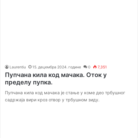
Laurentiu
15. децембра 2024. године
0
7,351
Пупчана кила код мачака. Оток у
пределу пупка.
Пупчана кила код мачака је стање у коме део трбушног
садржаја вири кроз отвор у трбушном зиду.