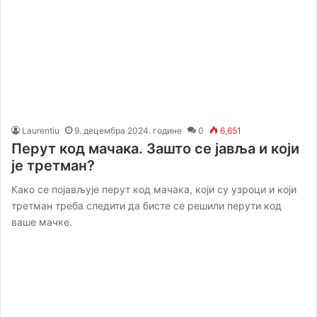
Laurentiu
9. децембра 2024. године
0
6,651
Перут код мачака. Зашто се јавља и који
је третман?
Како се појављује перут код мачака, који су узроци и који
третман треба следити да бисте се решили перути код
ваше мачке.