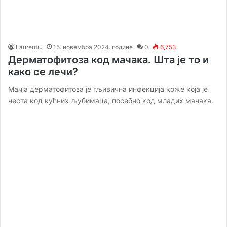
Laurentiu
15. новембра 2024. године
0
6,753
Дерматофитоза код мачака. Шта је то и
како се лечи?
Мачја дерматофитоза је гљивична инфекција коже која је
честа код кућних љубимаца, посебно код младих мачака.