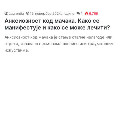
Laurentiu
15. новембра 2024. године
1
6,766
Анксиозност код мачака. Како се
манифестује и како се може лечити?
Анксиозност код мачака је стање сталне нелагоде или
страха, изазвано променама околине или трауматским
искуствима.