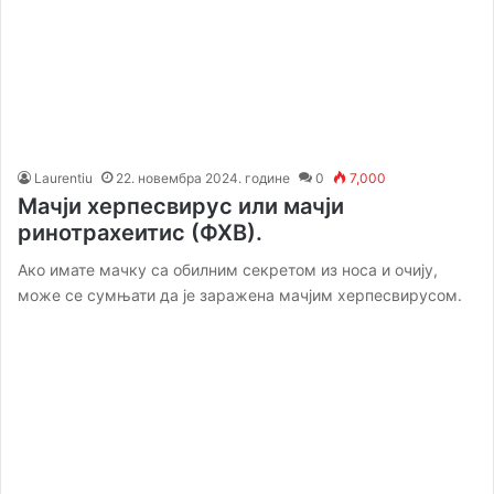
Laurentiu
22. новембра 2024. године
0
7,000
Мачји херпесвирус или мачји
ринотрахеитис (ФХВ).
Ако имате мачку са обилним секретом из носа и очију,
може се сумњати да је заражена мачјим херпесвирусом.