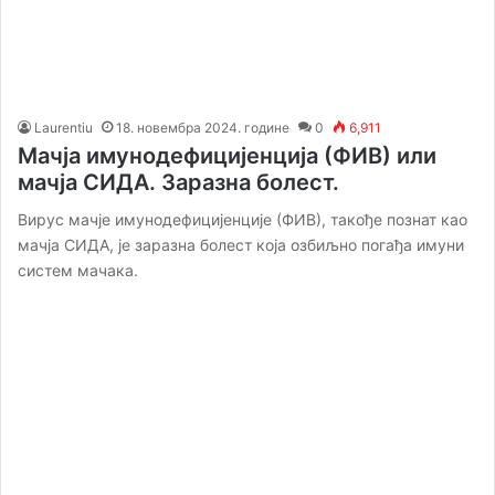
Laurentiu
18. новембра 2024. године
0
6,911
Мачја имунодефицијенција (ФИВ) или
мачја СИДА. Заразна болест.
Вирус мачје имунодефицијенције (ФИВ), такође познат као
мачја СИДА, је заразна болест која озбиљно погађа имуни
систем мачака.