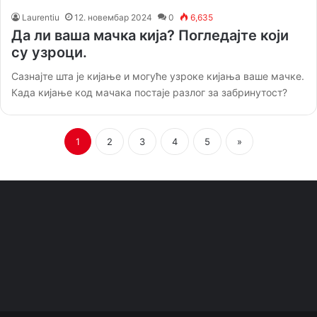
Laurentiu
12. новембар 2024
0
6,635
Да ли ваша мачка кија? Погледајте који
су узроци.
Сазнајте шта је кијање и могуће узроке кијања ваше мачке.
Када кијање код мачака постаје разлог за забринутост?
1
2
3
4
5
»