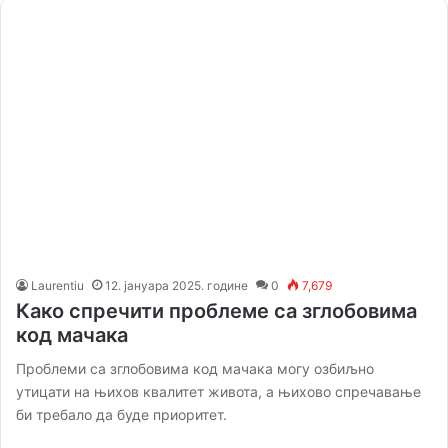
Laurentiu
12. јануара 2025. године
0
7,679
Како спречити проблеме са зглобовима
код мачака
Проблеми са зглобовима код мачака могу озбиљно
утицати на њихов квалитет живота, а њихово спречавање
би требало да буде приоритет.