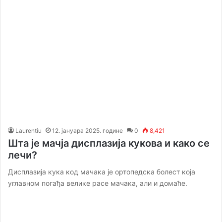
Laurentiu
12. јануара 2025. године
0
8,421
Шта је мачја дисплазија кукова и како се
лечи?
Дисплазија кука код мачака је ортопедска болест која
углавном погађа велике расе мачака, али и домаће.