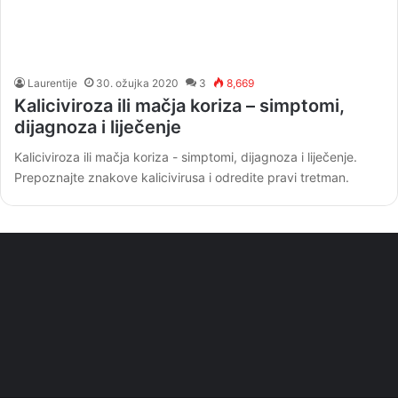
Laurentije
30. ožujka 2020
3
8,669
Kaliciviroza ili mačja koriza – simptomi,
dijagnoza i liječenje
Kaliciviroza ili mačja koriza - simptomi, dijagnoza i liječenje.
Prepoznajte znakove kalicivirusa i odredite pravi tretman.