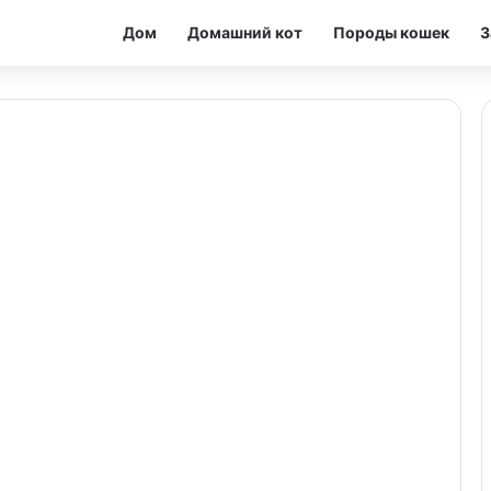
Дом
Домашний кот
Породы кошек
З