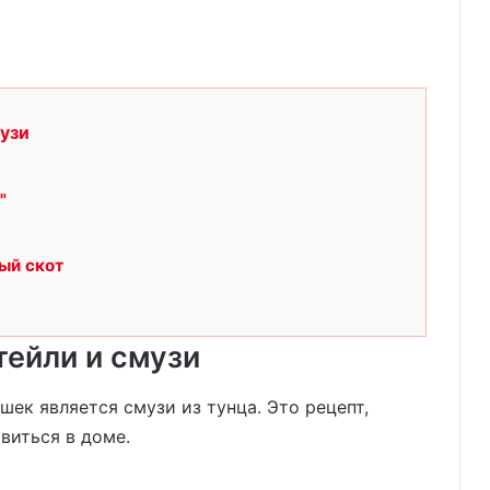
музи
"
ый скот
тейли и смузи
ек является смузи из тунца. Это рецепт,
виться в доме.