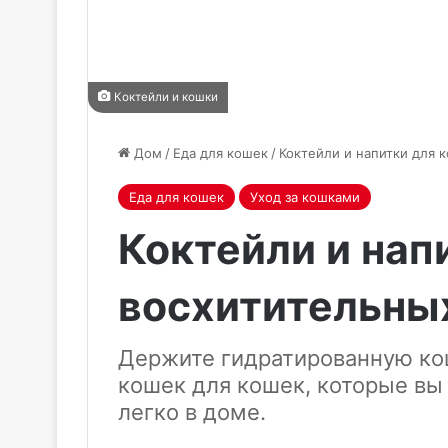
Коктейли и кошки
Дом
/
Еда для кошек
/
Коктейли и напитки для к
Еда для кошек
Уход за кошками
Коктейли и нап
восхитительных
Держите гидратированную ко
кошек для кошек, которые вы
легко в доме.