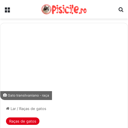
Menu
Pe
Gato transilvaniano - raça
Lar
/
Raças de gatos
Raças de gatos