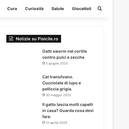
Cerca per
Cura
Curiosità
Salute
Giocattoli
Notizie su Pisicile.ro
Gatti sworm nel cortile
contro pulci e zecche
5 giugno 2025
Cat transilvano.
Cucciolate di lupo e
pelliccia grigia.
30 maggio 2025
Il gatto lascia molti capelli
in casa? Guarda cosa devi
fare.
12 aprile 2025