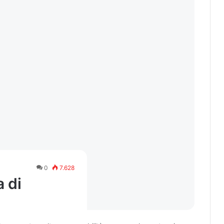
0
7.628
 di