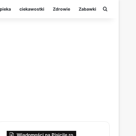
Szukaj
pieka
ciekawostki
Zdrowie
Zabawki
Wiadomości na Pisicile.ro