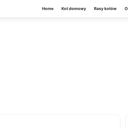
Home
Kot domowy
Rasy kotów
O