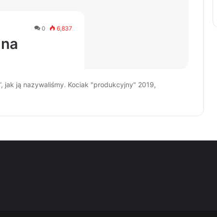
0
6,837
 na
, jak ją nazywaliśmy. Kociak "produkcyjny" 2019,