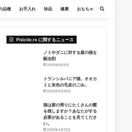
検索する
の品種
お手入れ
珍品
健康
おもちゃ
Pisicile.ro に関するニュース
ノミやダニに対する庭の猫を
駆虫剤
2025年6月5日
トランシルバニア猫。オオカ
ミと灰色の毛皮のごみ。
2025年5月30日
猫は家の周りにたくさんの髪
を残しますか？あなたがする
必要があることを見てくださ
い。
2025年4月12日