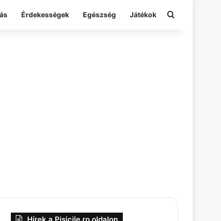
Keresés:
ás
Érdekességek
Egészség
Játékok
Hírek a Pisicile.ro oldalon