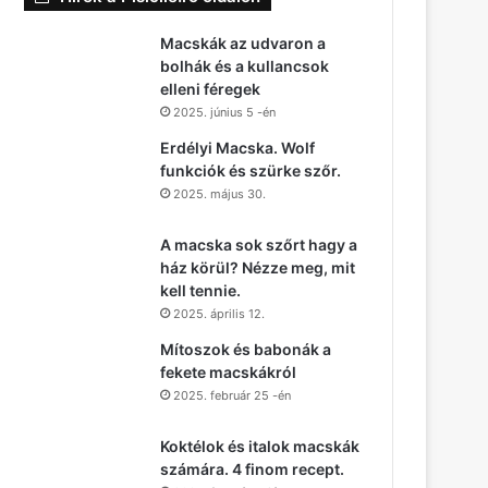
Macskák az udvaron a
bolhák és a kullancsok
elleni féregek
2025. június 5 -én
Erdélyi Macska. Wolf
funkciók és szürke szőr.
2025. május 30.
A macska sok szőrt hagy a
ház körül? Nézze meg, mit
kell tennie.
2025. április 12.
Mítoszok és babonák a
fekete macskákról
2025. február 25 -én
Koktélok és italok macskák
számára. 4 finom recept.