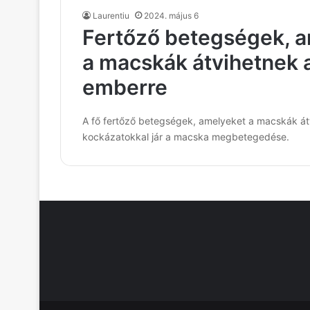
Laurentiu
2024. május 6
Fertőző betegségek, 
a macskák átvihetnek 
emberre
A fő fertőző betegségek, amelyeket a macskák át
kockázatokkal jár a macska megbetegedése.