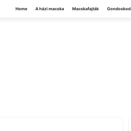
Home
A házi macska
Macskafajták
Gondoskod