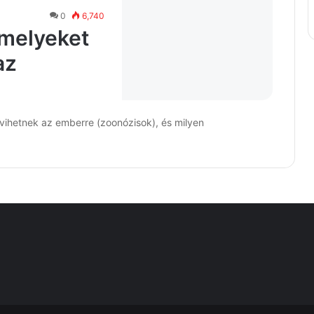
0
6,740
amelyeket
az
vihetnek az emberre (zoonózisok), és milyen