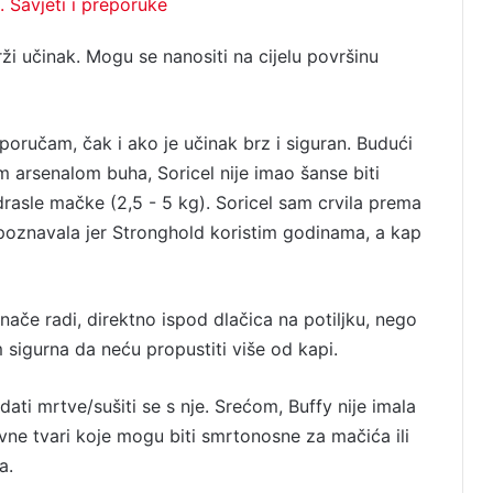
. Savjeti i preporuke
brži učinak. Mogu se nanositi na cijelu površinu
ručam, čak i ako je učinak brz i siguran. Budući
m arsenalom buha, Soricel nije imao šanse biti
asle mačke (2,5 - 5 kg). Soricel sam crvila prema
oznavala jer Stronghold koristim godinama, a kap
nače radi, direktno ispod dlačica na potiljku, nego
sigurna da neću propustiti više od kapi.
ati mrtve/sušiti se s nje. Srećom, Buffy nije imala
vne tvari koje mogu biti smrtonosne za mačića ili
a.