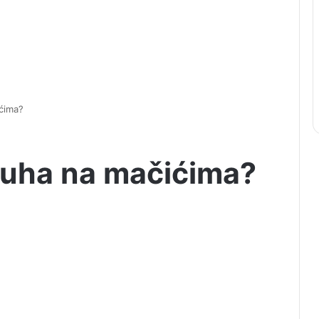
ićima?
 buha na mačićima?