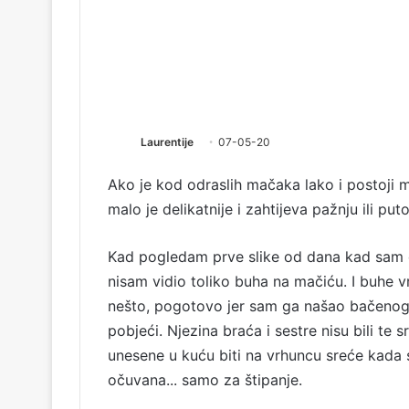
Laurentije
07-05-20
Ako je kod odraslih mačaka lako i postoji 
malo je delikatnije i zahtijeva pažnju ili pu
Kad pogledam prve slike od dana kad sam d
nisam vidio toliko buha na mačiću. I buhe 
nešto, pogotovo jer sam ga našao bačenog u
pobjeći. Njezina braća i sestre nisu bili t
unesene u kuću biti na vrhuncu sreće kada
očuvana... samo za štipanje.