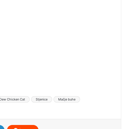
Dew Chicken Cat
Stjenice
Mačje buhe