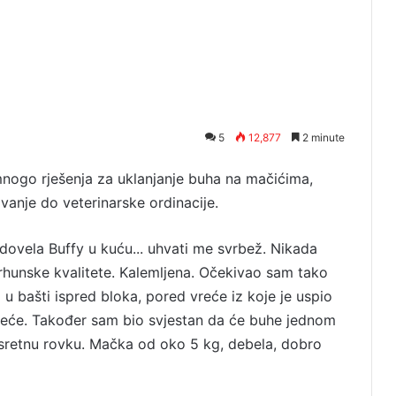
5
12,877
2 minute
mnogo rješenja za uklanjanje buha na mačićima,
tovanje do veterinarske ordinacije.
ovela Buffy u kuću... uhvati me svrbež. Nikada
vrhunske kvalitete. Kalemljena. Očekivao sam tako
 bašti ispred bloka, pored vreće iz koje je uspio
e sreće. Također sam bio svjestan da će buhe jednom
 sretnu rovku. Mačka od oko 5 kg, debela, dobro