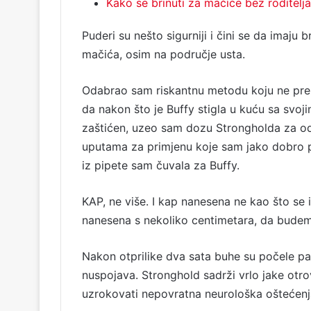
Kako se brinuti za mačiće bez roditelja
Puderi su nešto sigurniji i čini se da imaju 
mačića, osim na područje usta.
Odabrao sam riskantnu metodu koju ne prepo
da nakon što je Buffy stigla u kuću sa svoji
zaštićen, uzeo sam dozu Strongholda za odr
uputama za primjenu koje sam jako dobro p
iz pipete sam čuvala za Buffy.
KAP, ne više. I kap nanesena ne kao što se i
nanesena s nekoliko centimetara, da budem 
Nakon otprilike dva sata buhe su počele pad
nuspojava. Stronghold sadrži vrlo jake otro
uzrokovati nepovratna neurološka oštećenj