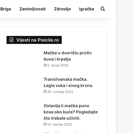
Traziti
Briga
Zanimljivosti
Zdravlje
igračke
Vijesti na Pisicile.ro
Mačke u dvorištu protiv
buva i krpelja
5. lipnja 2025
Transilvanska mačka.
Legla vuka i sivog krzna.
30. svibnja 2025
Ostavlja li mačka puno
kose oko kuće? Pogledajte
što trebate učiniti.
12. travnja 2025