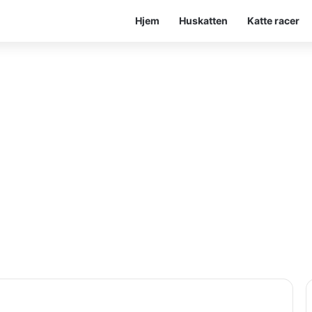
Hjem
Huskatten
Katte racer