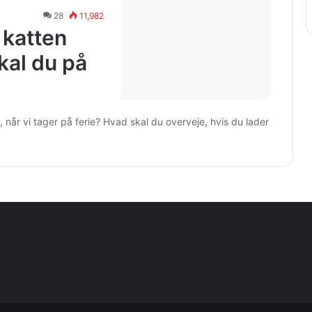
28
11,982
 katten
al du på
når vi tager på ferie? Hvad skal du overveje, hvis du lader