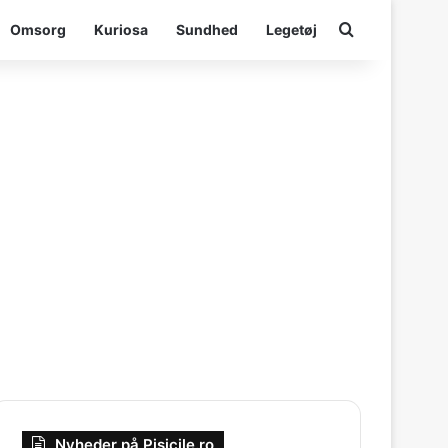
Søge efter
Omsorg
Kuriosa
Sundhed
Legetøj
Nyheder på Pisicile.ro