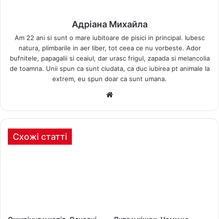
Адріана Михайла
Am 22 ani si sunt o mare iubitoare de pisici in principal. Iubesc
natura, plimbarile in aer liber, tot ceea ce nu vorbeste. Ador
bufnitele, papagalii si ceaiul, dar urasc frigul, zapada si melancolia
de toamna. Unii spun ca sunt ciudata, ca duc iubirea pt animale la
extrem, eu spun doar ca sunt umana.
Веб-
сайт
Схожі статті