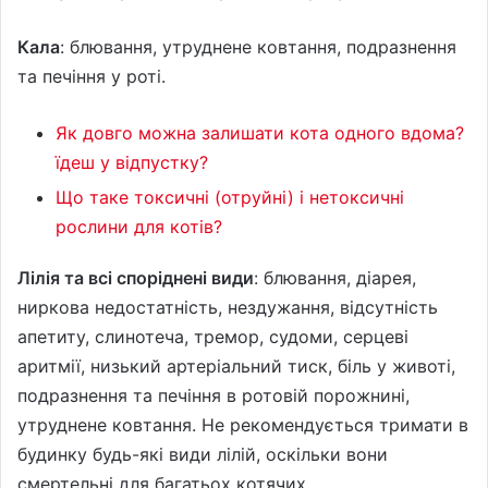
Кала
: блювання, утруднене ковтання, подразнення
та печіння у роті.
Як довго можна залишати кота одного вдома?
їдеш у відпустку?
Що таке токсичні (отруйні) і нетоксичні
рослини для котів?
Лілія та всі споріднені види
: блювання, діарея,
ниркова недостатність, нездужання, відсутність
апетиту, слинотеча, тремор, судоми, серцеві
аритмії, низький артеріальний тиск, біль у животі,
подразнення та печіння в ротовій порожнині,
утруднене ковтання. Не рекомендується тримати в
будинку будь-які види лілій, оскільки вони
смертельні для багатьох котячих.