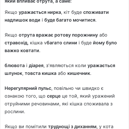
який впливає отрута, а саме:
Якщо
уражається нирка
, кіт буде
споживати
надлишок води
і
буде багато мочитися
.
Якщо
отрута вражає ротову порожнину
або
стравохід
, кішка v
багато слини
і буде
йому було
важко ковтати
.
блювота
і
діарея
, з'являються коли
уражається
шлунок
,
товста кишка
або
кишечник
.
Нерегулярний пульс
, повільно чи швидко є
ознакою того, що
серце
це той, який уражений
отруйними речовинами, які кішка споживала з
рослини.
Якщо ви помітили
труднощі з диханням
, у кота