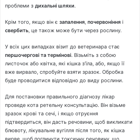
проблеми з
дихальні шляхи
.
Крім того, якщо він є
запалення
,
почервоніння
і
свербить
, це також може бути через рослину.
У всіх цих випадках візит до ветеринара стає
першочергові та термінові
. Візьміть з собою
листочок або квітка, які кішка з’їла, або, якщо її
вже вирвало, спробуйте взяти зразок. Обробка
буде проводитися відповідно до виду рослини.
Для постановки правильного діагнозу лікар
проведе кота ретельну консультацію. Він візьме
зразок крові та сечі, і якщо отруєння
підтвердиться, він дасть речовини, щоб викликати
блювоту, лікувальне вугілля після того, як кішка
вирве, щоб поглинути токсичну речовину, що