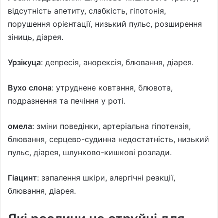
відсутність апетиту, слабкість, гіпотонія,
порушення орієнтації, низький пульс, розширення
зіниць, діарея.
Урзікуца
: депресія, анорексія, блювання, діарея.
Вухо слона
: утруднене ковтання, блювота,
подразнення та печіння у роті.
омела
: зміни поведінки, артеріальна гіпотензія,
блювання, серцево-судинна недостатність, низький
пульс, діарея, шлунково-кишкові розлади.
Гіацинт
: запалення шкіри, алергічні реакції,
блювання, діарея.