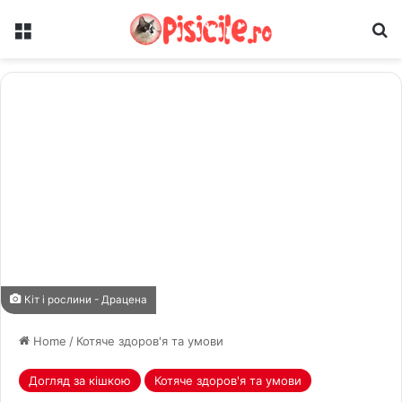
Меню
Ш
Кіт і рослини - Драцена
Home
/
Котяче здоров'я та умови
Догляд за кішкою
Котяче здоров'я та умови