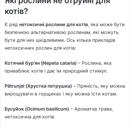
Які рослини не отруйні для
котів?
Є ряд
нетоксичні рослини для котів
, яка може бути
безпечною альтернативою рослинам, які можуть
бути для них шкідливими. Ось кілька прикладів
нетоксичних рослин для котів:
Котячий бур'ян (Nepeta cataria)
– Рослина, яка
приваблює котів і дає їм природний стимул.
Pătrunjel (Хрустка петрушка)
– Пряність, яку можна
вирощувати в горщиках і яку можна їсти котам.
Бусуйок (Ocimum basilicum)
– Ароматна трава,
нетоксична для котів.