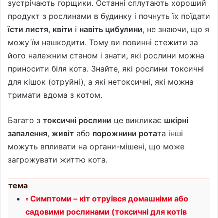
зустрічають горщики. Останні сплутають хороший
продукт з рослинами в будинку і почнуть їх поїдати
їсти листя
,
квіти
і
навіть цибулини
, не знаючи, що я
можу їм нашкодити. Тому ви повинні стежити за
його належним станом і знати, які рослини можна
приносити біля кота. Знайте, які рослини токсичні
для кішок (отруйні), а які нетоксичні, які можна
тримати вдома з котом.
Багато з
токсичні рослини
це викликає
шкірні
запалення
,
живіт
або
порожнини рота
та інші
можуть впливати на органи-мішені, що може
загрожувати життю кота.
тема
Симптоми – кіт отруївся домашніми або
садовими рослинами (токсичні для котів