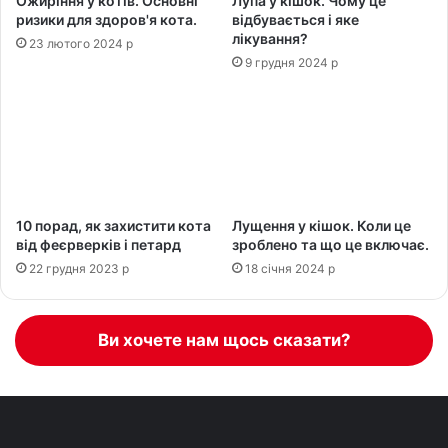
Ожиріння у котів. Основні
Лупа у кішок. Чому це
ризики для здоров'я кота.
відбувається і яке
лікування?
23 лютого 2024 р
9 грудня 2024 р
10 порад, як захистити кота
Лущення у кішок. Коли це
від феєрверків і петард
зроблено та що це включає.
22 грудня 2023 р
18 січня 2024 р
Ви хочете нам щось сказати?