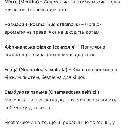
М'ята (Mentha)
– Освіжаюча та стимулююча трава
для котів, безпечна для них.
Розмарин (Rosmarinus officinalis)
– Пряно-
ароматична трава, яка не шкодить котам.
Африканська фіалка (сенполія)
– Популярна
кімнатна рослина, нетоксична для котів.
Ferigă (Nephrolepis exaltata)
– Кімнатна рослина з
ніжним листям, безпечна для кішок.
Бамбукова пальма (Chamaedorea seifrizii)
–
Маленька та елегантна долоня, яка не становить
небезпеки для котів.
Незважаючи на те, що ці рослини не токсичні, у