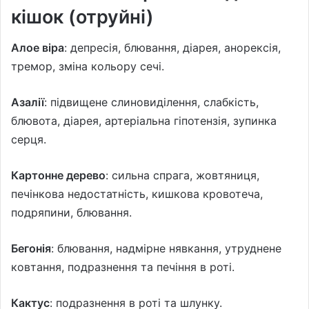
кішок (отруйні)
Алое віра
: депресія, блювання, діарея, анорексія,
тремор, зміна кольору сечі.
Азалії
: підвищене слиновиділення, слабкість,
блювота, діарея, артеріальна гіпотензія, зупинка
серця.
Картонне дерево
: сильна спрага, жовтяниця,
печінкова недостатність, кишкова кровотеча,
подряпини, блювання.
Бегонія
: блювання, надмірне нявкання, утруднене
ковтання, подразнення та печіння в роті.
Кактус
: подразнення в роті та шлунку.