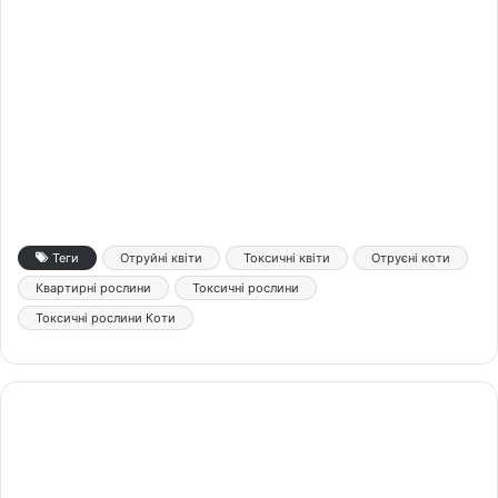
Теги
Отруйні квіти
Токсичні квіти
Отруєні коти
Квартирні рослини
Токсичні рослини
Токсичні рослини Коти