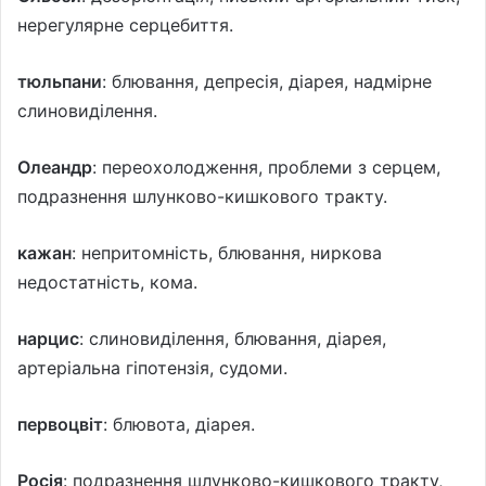
нерегулярне серцебиття.
тюльпани
: блювання, депресія, діарея, надмірне
слиновиділення.
Олеандр
: переохолодження, проблеми з серцем,
подразнення шлунково-кишкового тракту.
кажан
: непритомність, блювання, ниркова
недостатність, кома.
нарцис
: слиновиділення, блювання, діарея,
артеріальна гіпотензія, судоми.
первоцвіт
: блювота, діарея.
Росія
: подразнення шлунково-кишкового тракту,