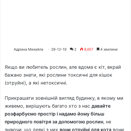
Адріана Михайла
29-12-19
2
8,657
4 хвилини
Якщо ви любитель рослин, але вдома є кіт, вкрай
бажано знати, які рослини токсичні для кішок
(отруйні), а які нетоксичні.
Прикрашати зовнішній вигляд будинку, в якому ми
живемо, вирішують багато хто з нас
давайте
розфарбуємо простір і надамо йому більш
природного повітря за допомогою рослин
, не
знаючи, що деякі з них
вони отруйні для кота
вони