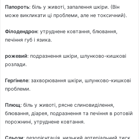
Папороть
: біль у животі, запалення шкіри. (Він
може викликати ці проблеми, але не токсичний).
Філодендрон
: утруднене ковтання, блювання,
печіння губ і язика.
рожевий
: подразнення шкіри, шлунково-кишкові
розлади.
Гергінеле
: захворювання шкіри, шлунково-кишкові
проблеми.
Плющ
: біль у животі, рясне слиновиділення,
блювання, діарея, подразнення та печіння в ротовій
порожнині, утруднене ковтання.
Сльози
: дезорієнтація, низький артеріальний тиск,