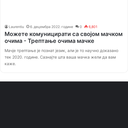
Laurentiu
6. децембра 2022. године
0
6,801
Можете комуницирати са својом мачком
очима - Трептање очима мачке
Мачје трептање је познат језик, али је то научно доказано
тек 2020. године. Сазнајте шта ваша мачка жели да вам
каже.