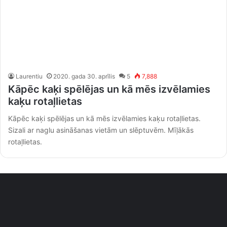
Laurentiu
2020. gada 30. aprīlis
5
7,888
Kāpēc kaķi spēlējas un kā mēs izvēlamies
kaķu rotaļlietas
Kāpēc kaķi spēlējas un kā mēs izvēlamies kaķu rotaļlietas.
Sizali ar naglu asināšanas vietām un slēptuvēm. Mīļākās
rotaļlietas.