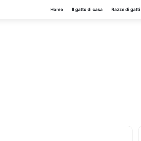
Home
Il gatto di casa
Razze di gatti