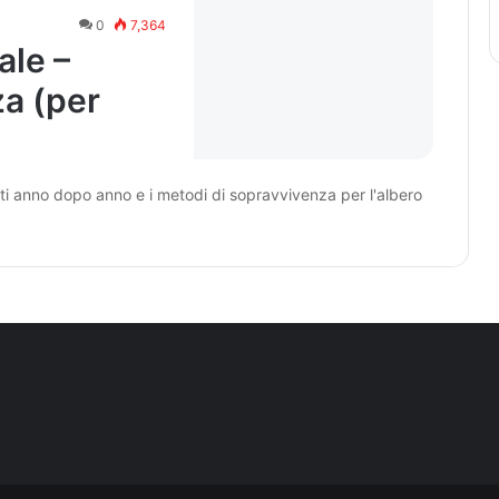
0
7,364
ale –
a (per
enti anno dopo anno e i metodi di sopravvivenza per l'albero