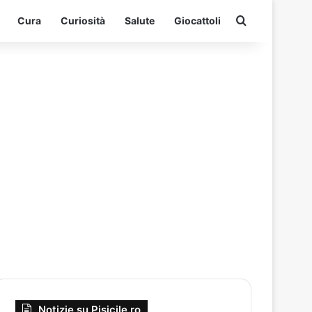
Cerca per
Cura
Curiosità
Salute
Giocattoli
Notizie su Pisicile.ro