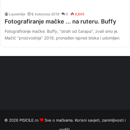
Laurentije
8. kolovoza 2019
0
6,849
Fotografiranje mačke ... na ruteru. Buffy
Fotografiranje mačke. Buffy, "strah od čarapa", zvali smo je.
Mačić "proizvodnja" 2019, pronađen ispred bloka i udomljen.
© 2026
PISICILE.ro
Sve o mačkama. Korisni savjeti, zanimljivosti i
vodiči.