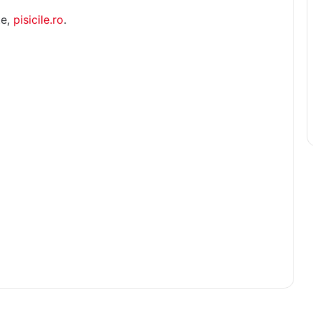
te,
pisicile.ro
.