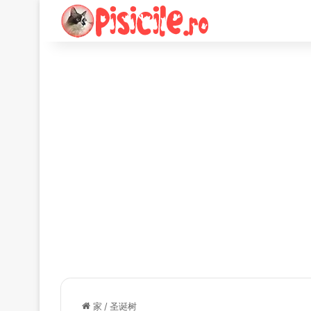
家
/
圣诞树