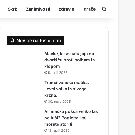
Iskanje
Skrb
Zanimivosti
zdravje
igrače
Novice na Pisicile.ro
Mačke, ki se nahajajo na
dvorišču proti bolham in
klopom
5. junij 2025
Transilvanska mačka.
Levci volka in sivega
krzna.
30. maja 2025
Ali mačka pušča veliko las
po hiši? Poglejte, kaj
morate storiti.
12. april 2025