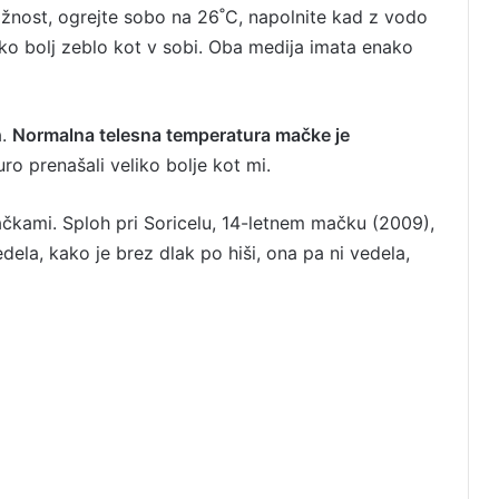
ažnost, ogrejte sobo na 26˚C, napolnite kad z vodo
liko bolj zeblo kot v sobi. Oba medija imata enako
a.
Normalna telesna temperatura mačke je
ro prenašali veliko bolje kot mi.
ačkami. Sploh pri Soricelu, 14-letnem mačku (2009),
vedela, kako je brez dlak po hiši, ona pa ni vedela,