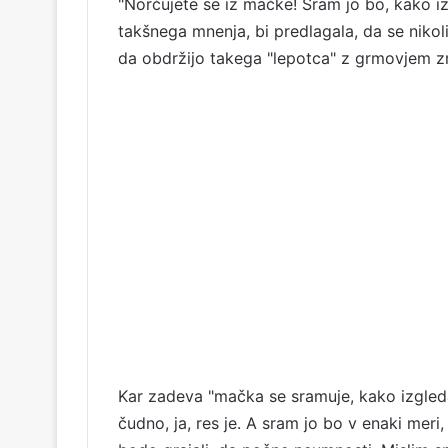
"Norčujete se iz mačke! Sram jo bo, kako iz
takšnega mnenja, bi predlagala, da se nikoli 
da obdržijo takega "lepotca" z grmovjem zr
Kar zadeva "mačka se sramuje, kako izgleda 
čudno, ja, res je. A sram jo bo v enaki meri