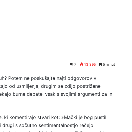
7
13,395
5 minut
kožuh? Potem ne poskušajte najti odgovorov v
ajo od usmiljenja, drugim se zdijo postrižene
ajo burne debate, vsak s svojimi argumenti za in
 ki komentirajo stvari kot: »Mački je bog pustil
Ali drugi s sočutno sentimentalnostjo rečejo: