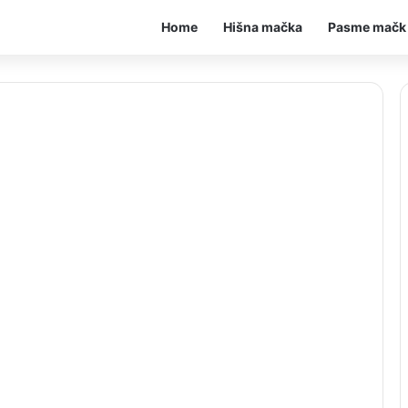
Home
Hišna mačka
Pasme mačk