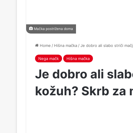
Mačka postrižena doma
Home
/
Hišna mačka
/
Je dobro ali slabo striči ma
Nega mačk
Hišna mačka
Je dobro ali slab
kožuh? Skrb za 