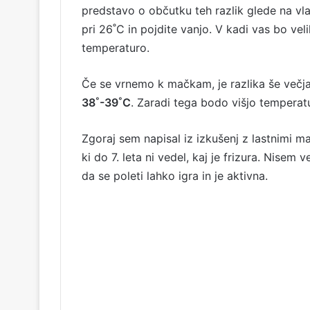
predstavo o občutku teh razlik glede na vl
pri 26˚C in pojdite vanjo. V kadi vas bo ve
temperaturo.
Če se vrnemo k mačkam, je razlika še večj
38˚-39˚C
. Zaradi tega bodo višjo temperatu
Zgoraj sem napisal iz izkušenj z lastnimi m
ki do 7. leta ni vedel, kaj je frizura. Nisem 
da se poleti lahko igra in je aktivna.