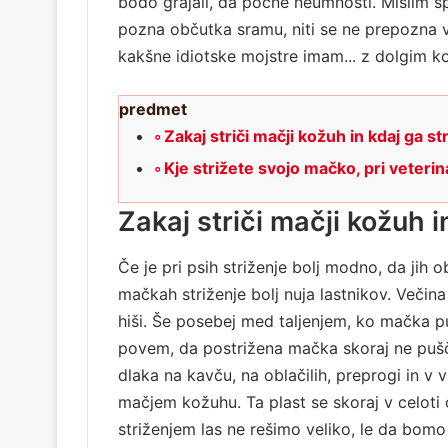
bodo grajali, da počne neumnosti. Mislim 
pozna občutka sramu, niti se ne prepozna v 
kakšne idiotske mojstre imam... z dolgim ​​k
predmet
Zakaj striči mačji kožuh in kdaj ga str
Kje strižete svojo mačko, pri veterin
Zakaj striči mačji kožuh i
Če je pri psih striženje bolj modno, da jih
mačkah striženje bolj nuja lastnikov. Večina
hiši. Še posebej med taljenjem, ko mačka pu
povem, da postrižena mačka skoraj ne pušča
dlaka na kavču, na oblačilih, preprogi in v 
mačjem kožuhu. Ta plast se skoraj v celoti o
striženjem las ne rešimo veliko, le da bomo 