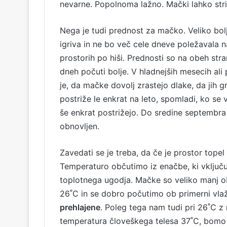
nevarne. Popolnoma lažno. Mački lahko stri
Nega je tudi prednost za mačko. Veliko bol
igriva in ne bo več cele dneve poležavala na
prostorih po hiši. Prednosti so na obeh str
dneh počuti bolje. V hladnejših mesecih al
je, da mačke dovolj zrastejo dlake, da jih 
postriže le enkrat na leto, spomladi, ko se
še enkrat postrižejo. Do sredine septembra
obnovljen.
Zavedati se je treba, da če je prostor topel
Temperaturo občutimo iz enačbe, ki vključuj
toplotnega ugodja. Mačke so veliko manj o
26˚C in se dobro počutimo ob primerni vla
prehlajene
. Poleg tega nam tudi pri 26˚C z 
temperatura človeškega telesa 37˚C, bomo ra