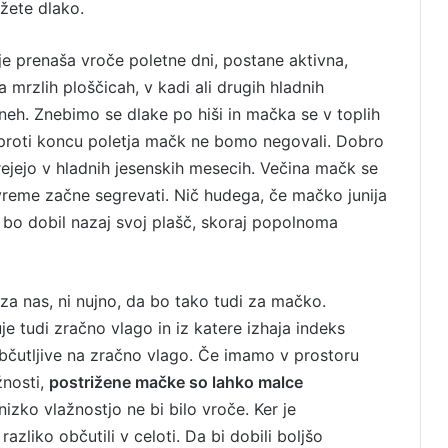
žete dlako.
je prenaša vroče poletne dni, postane aktivna,
 mrzlih ploščicah, v kadi ali drugih hladnih
aneh. Znebimo se dlake po hiši in mačka se v toplih
i proti koncu poletja mačk ne bomo negovali. Dobro
grejejo v hladnih jesenskih mesecih. Večina mačk se
 vreme začne segrevati. Nič hudega, če mačko junija
 bo dobil nazaj svoj plašč, skoraj popolnoma
 za nas, ni nujno, da bo tako tudi za mačko.
e tudi zračno vlago in iz katere izhaja indeks
bčutljive na zračno vlago. Če imamo v prostoru
žnosti,
postrižene mačke so lahko malce
nizko vlažnostjo ne bi bilo vroče. Ker je
zliko občutili v celoti. Da bi dobili boljšo