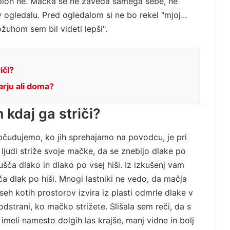
sploh ne. Mačka se ne zaveda samega sebe, ne
ogledalu. Pred ogledalom si ne bo rekel "mjoj...
ožuhom sem bil videti lepši".
iči?
arju ali doma?
n kdaj ga striči?
 občudujemo, ko jih sprehajamo na povodcu, je pri
 ljudi striže svoje mačke, da se znebijo dlake po
šča dlako in dlako po vsej hiši. Iz izkušenj vam
 dlak po hiši. Mnogi lastniki ne vedo, da mačja
vseh kotih prostorov izvira iz plasti odmrle dlake v
dstrani, ko mačko strižete. Slišala sem reči, da s
imeli namesto dolgih las krajše, manj vidne in bolj