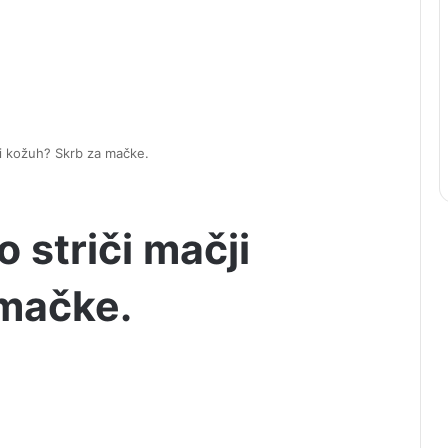
čji kožuh? Skrb za mačke.
o striči mačji
mačke.