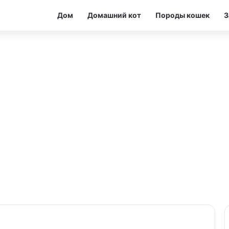
Дом
Домашний кот
Породы кошек
З