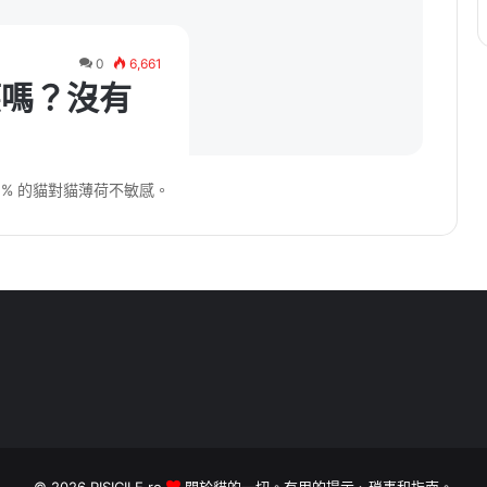
0
6,661
應嗎？沒有
% 的貓對貓薄荷不敏感。