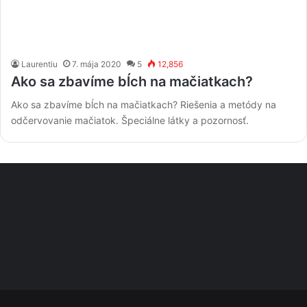
Laurentiu
7. mája 2020
5
12,856
Ako sa zbavíme bĺch na mačiatkach?
Ako sa zbavíme bĺch na mačiatkach? Riešenia a metódy na
odčervovanie mačiatok. Špeciálne látky a pozornosť.