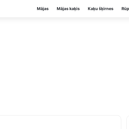
Mājas
Mājas kaķis
Kaķu šķirnes
Rūp