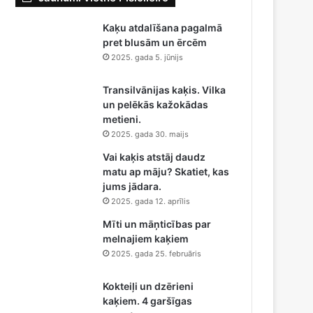
Kaķu atdalīšana pagalmā
pret blusām un ērcēm
2025. gada 5. jūnijs
Transilvānijas kaķis. Vilka
un pelēkās kažokādas
metieni.
2025. gada 30. maijs
Vai kaķis atstāj daudz
matu ap māju? Skatiet, kas
jums jādara.
2025. gada 12. aprīlis
Mīti un māņticības par
melnajiem kaķiem
2025. gada 25. februāris
Kokteiļi un dzērieni
kaķiem. 4 garšīgas