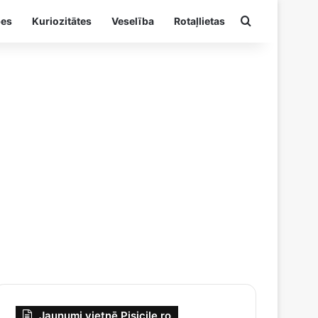
Meklēt
es
Kuriozitātes
Veselība
Rotaļlietas
Jaunumi vietnē Pisicile.ro