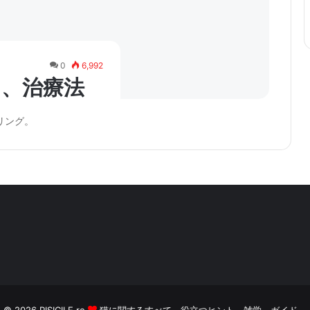
0
6,992
因、治療法
リング。